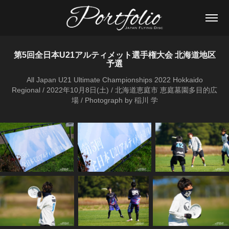
第5回全日本U21アルティメット選手権大会 北海道地区
予選
All Japan U21 Ultimate Championships 2022 Hokkaido
Regional / 2022年10月8日(土) / 北海道恵庭市 恵庭墓園多目的広
場 / Photograph by 稲川 学