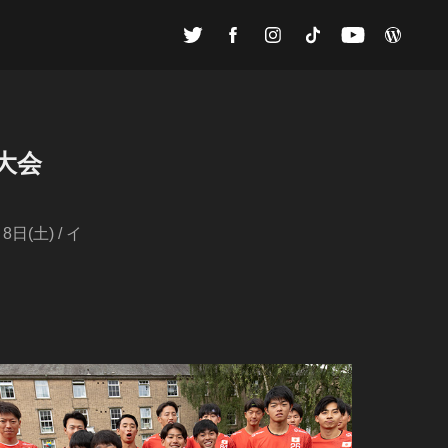
大会 
月8日(土) / イ